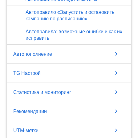
Автоправило «Запустить и остановить
кампанию по расписанию»
Автоправила: возможные ошибки и как их
исправить
chevron_right
Автопополнение
chevron_right
TG Настрой
chevron_right
Статистика и мониторинг
chevron_right
Рекомендации
chevron_right
UTM-метки