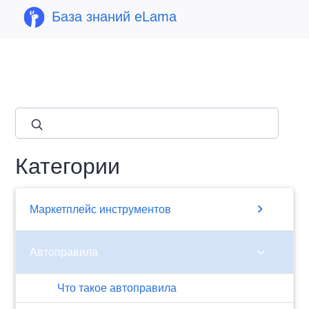
База знаний eLama
close
Категории
chevron_right
Маркетплейс инструментов
chevron_right
Автоправила
Что такое автоправила