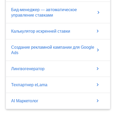
Бид-менеджер — автоматическое
chevron_right
управление ставками
chevron_right
Калькулятор искренней ставки
Создание рекламной кампании для Google
chevron_right
Ads
chevron_right
Лингвогенератор
chevron_right
Техпартнер eLama
chevron_right
AI Маркетолог